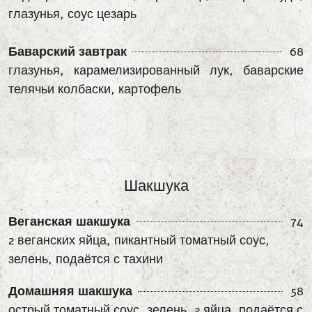
глазунья, соус цезарь
Баварский завтрак
68
глазунья, карамелизированный лук, баварские
телячьи колбаски, картофель
Шакшука
Веганская шакшука
74
2 веганских яйца, пикантный томатный соус,
зелень, подаётся с тахини
Домашняя шакшука
58
острый томатный соус, зелень, 2 яйца, подаётся с