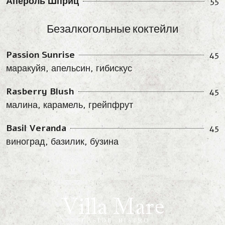
Апероль Шприц
55
Безалкогольные коктейли
Passion Sunrise
45
маракуйя, апельсин, гибискус
Rasberry Blush
45
малина, карамель, грейпфрут
Basil Veranda
45
виноград, базилик, бузина