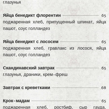
глазунья
Яйца бенедикт флорентин
65
поджаренная хлеб, припущенный шпинат, яйца
пашот, соус голландез
Яйца бенедикт с лососем
65
поджаренная хлеб, гравлакс из лосося, яйца
пашот, соус голландез
Скандинавский завтрак
65
глазунья, драники, крем-фреш
Завтрак с креветками
68
Крок-мадам
65
поджаренная хлеб, ростбиф, сыр гауда,