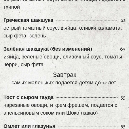
тхиной
Греческая шакшука
62
острый томатный соус, 2 яйца, оливки каламата,
сыр фета, зелень
Зелёная шакшука (без изменений)
65
2 яйца, зелёные овощи, сливочный соус, томаты
черри, сыр фета
Завтрак
самых маленьких подается детям до 12 лет.
Тост с сыром гауда
35
нарезаные овощи, и крем фрешем, подается с
апельсиновым соком или Шоко (какао)
Омлет или глазунья
35