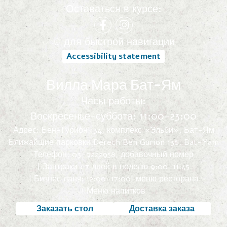
Оставаться в курсе:
для быстрой навигации
Accessibility statement
Вилла Мара Бат-Ям
Часы работы:
Воскресенье-суббота: 11:00-23:00
Адрес:.Бен-Гурион 134, комплекс «Эльби», Бат-Ям
Ближайшие парковки:Derech Ben Gurion 136, Bat-Yam
Телефон: 03-9222958, добавочный номер
| Завтраки : 7 дней в неделю 9:00-11:45
| Бизнес ланч: 12:00-17:00
| меню ресторана
| Меню напитков
Заказать стол
Доставка заказа