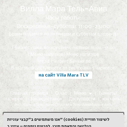
Вилла Мара Тель-Авив
Часы работы:
Воскресенье-суббота: 11:00-23:00
Бранч подается по пятницам и субботам с 11:00 до
14:00.
| Бизнес ланч: воскресения-четверг 11:00-17:00
| Меню напитков
| Меню напитков
Retzif Herbert Samuel 88
В шаговой доступности от ресторана 5 парковок.
на сайт Villa Mara TLV
Главная страница
О нас
Меню
Банкеты
галерея
Заказ доставки
Доступности
контакты
Рестораны в Тель-Авиве
События в Тель-Авиве
Бары и пабы
Внимание: чрезмерное употребление алкоголя опасно для
אנו משתמשים ב"קבצי עוגיות" (cookies) לשיפור חוויית
жизни и вредно для здоровья!
הגלישה והתאמת תוכן. לפרטים נוספים – עיינו ב