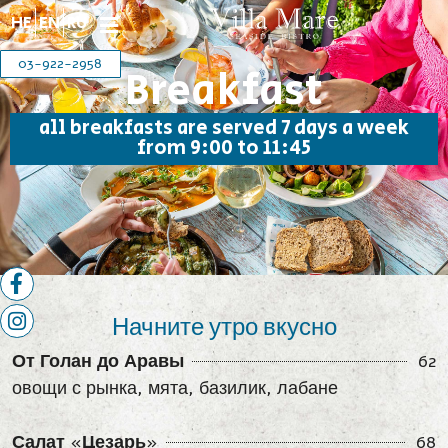
HE
EN
RU
03-922-2958
Breakfast
all breakfasts are served 7 days a week
from 9:00 to 11:45
»
»
עמוד ארוחת
הבית
עמוד הבית רוסית וילה מארה
בוקר רוסית
Начните утро вкусно
От Голан до Аравы
62
овощи с рынка, мята, базилик, лабане
Салат «Цезарь»
68