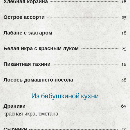
Хлебная корзина
18
Острое ассорти
25
Лабане с заатаром
18
Белая икра с красным луком
25
Пикантная тахини
18
Лосось домашнего посола
38
Из бабушкиной кухни
Драники
65
красная икра, сметана
Сырники
55