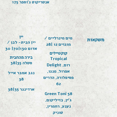
אנטריקוט ג'וספר 175
יין
מים מינרליים /
משקאות
יין הבית- לבן /
מוגזים 12 |28
אדום 130|70| 30
קוקטיילים
בירה מהחבית
Tropical
סטלה 35|38
Delight רום,
אפרול, מנגו,
נגב אמבר אייל
פסיפלורה, הדרים
38
62
ארדינגר 35|38
Green Toni 58
ג'ין, בזיליקום,
נענע, רחמרין,
טוניק