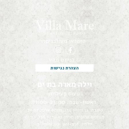
הישראו מעודכנים:
לניווט מהיר
הצהרת נגישות
וילה מארה בת ים
שעות פעילות:
ראשון-שבת: 11:00-23:00
כתובת: בן גוריון 134, מתחם אלבי, בת ים.
חניונים קרובים: חניה: בן גוריון 136, בת ים
טלפון: 03-9222958 שלוחה 3