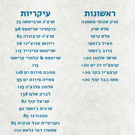
ראשונות
עיקריות
מרק עונתי משתנה
טרצ'ה ארביאטה 75
סלט שוק
בוקטיני שרימפס 98
סלט קיסר
טרצ'ה קרבונרה 85
חציל ג'וספר
ריזוטו פורצ'יני 78
כרוב ג'וספר
שרימפס מרינייר 115
טרטר סלמון 20+
שרימפס & קלמרי קריספי
קרפצ'יו דג ים 20+
115
קרפצ'יו בקר 20+
מחבת פירות ים 128
פטה כבד עוף 20+
פאייה פירות ים 95
סלמון פלנצ'ה 125
לברק שלם 138
שניצל עוף 82
פרגית ג'וספר 92
המבורגר 85
נקניקיית עגל ענקית 85
אסאדו דמי גלאס 110