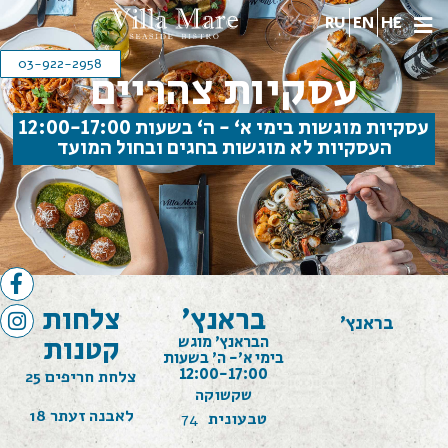
RU
EN
HE
03-922-2958
עסקיות צהריים
עסקיות מוגשות בימי א‘ - ה‘ בשעות 12:00-17:00
העסקיות לא מוגשות בחגים ובחול המועד
»
»
עסקיות
הבית
עמוד הבית עברית וילה מארה עברית
צהריים
בראנץ׳
צלחות
בראנץ׳
קטנות
הבראנץ׳ מוגש
בימי א׳- ה׳ בשעות
12:00-17:00
צלחת חריפים 25
שקשוקה
לאבנה זעתר 18
טבעונית
74