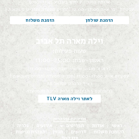
ארוחת בוקר : 7 ימים בשבוע 9:00-11:45
עסקיות: ימי א-ה 12:00-17:00 |
תפריט מסעדה |
תפריט משקאות |
הזמנת שולחן
הזמנת משלוח
וילה מארה תל אביב
שעות פעילות:
ראשון-שבת: 11:00-23:00
בראנץ' מוגש: שישי- שבת 11:00-14:00|
עסקיות א-ה 11:00-17:00 |
תפריט מסעדה |
תפריט משקאות |
רציף הרברט סמואל 88
לרשותכם 5 חניונים במרחק הליכה מהמסעדה
לאתר וילה מארה TLV
מדיניות ופרטיות
ראשי
אודות
תפריטים
אירועים
גלריה
להזמנת משלוח
דרושים
מגזין
הצהרת נגישות
צרו קשר