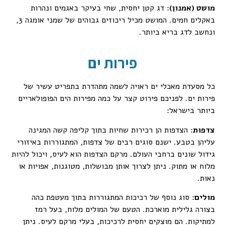
מושט (אמנון)
: דג קטן יחסית, שחי בעיקר באגמים ונהרות
באקלים חמים. המושט מכיל ריכוזים גבוהים של שמני אומגה 3,
ונחשב לדג בריא ביותר.
פירות ים
כל מסעדת מאכלי ים ראויה לשמה מתהדרת בתפריט עשיר של
פירות ים. לפניכם פירוט קצר על כמה מפירות הים הפופולאריים
ביותר בישראל:
צדפות
: הצדפות הן רכירות שחיות בתוך קליפה קשה המגינה
עליהן בטבע. ישנם סוגים רבים של צדפות, המתגוררות באיזורי
גידול שונים ברחבי העולם. מרקם הצדפות הוא לעיס, ויכול להיות
מלוח או מתוק. ניתן לצרוך אותן מבושלות, מטוגנות, אפויות או
נאות.
מולים
: סוג נוסף של רכיכות המתגוררות בתוך מעטפת כהה
בצורה גלילית מוארכת. הטעם של המולים מלוח, בעל רמז
למתיקות. הם מוצקים יחסית לרכיכות, בעלי מרקם לעיס. ניתן