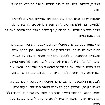
לצלות, לאדות, לטגן או לאפות מולים. חשוב להימנע מבישול
יתר.
תמנון
: ישנם זנים רבים של תמנונים שחלקם מגיעים לגדלים
עצומים. בני אדם צורכים לרוב תמנונים קטנים עד בינוניים.
בדרך כלל מבשלים את התמנון, אך ישנם כאלה המתאימים לאכילה
גם כשהם נאים.
שרימפס
: בכל מסעדת מאכלי ים, השרימפס הוא בין המאכלים
הפופולאריים ביותר. כדי להכין את השרימפס ניתן לקלף אותו
מהשריון החיצוני, או לבשל אותו איך שהוא. בישול עם השריון
שומר על הלחות של השרימפס. ניתן להכין את השרימפס כמעט
בכל צורת בישול, אם כי חשוב להימנע מבישול יתר. טעמו של
השרימפס עדין יחסית לפירות ים אחרים, ומרקמו רך אך מוצק.
לובסטר
: הלובטסר נחשב למלך מאכלי היום. הגוף שלו מכוסה
בשריון עבה, שבדרך כלל מפצחים לאחר הבישול. טעמו עדין
ומעט מתוק, במיוחד כאשר מבשלים אותו עם השיריון. בדרך כלל
הלובסטר עובר טיגון או בישול, אם כי ניתן להכינו כמעט בכל
צורה.