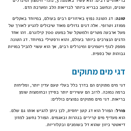
בריאותיים רבים: הוא עשיר באומגה 3, נוגדי חימצון ומינרלים
שונים, ונחשב כבריא ביותר לבריאות הלב ומערכת הדם.
טונה
: דג הטונה נפוץ באיזורים רבים בעולם, במיוחד באקלים
ממוזג וטרופי. אלה דגים גדולים מאוד שיכולים להגיע לאורך של
מעל ארבעה מטרים ולמשקל של כמעט 700 קילוגרם. זהו אחד
הדגים הנצרכים ביותר בעולם, והוא ורסטילי במיוחד. דג הטונה
מספק לגוף ויטמינים ומינרלים רבים, אך הוא עשוי להכיל כמויות
גבוהות של כספית.
דגי מים מתוקים
דגי מים מתוקים הם בדרך כלל בעלי טעם עדין יותר, ומליחות
ברמה נמוכה. לרוב הם עשירים יותר בסידן ובחומצות שומן
בריאות. דגי מים מתוקים נפוצים כוללים:
פורל
: הפורל הוא דג קטן יחסית, לכן ניתן להגיש אותו גם שלם.
הוא מעדיף מים קרירים בנהרות ובאגמים. הפורל נחשב למזון
דיאטטי כיוון שהוא דל בשומנים ובקלוריות.