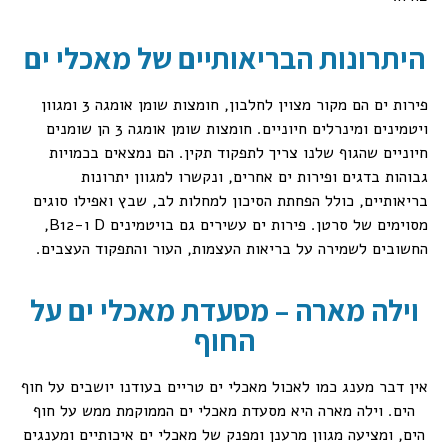
היתרונות הבריאותיים של מאכלי ים
פירות ים הם מקור מצוין לחלבון, חומצות שומן אומגה 3 ומגוון
ויטמינים ומינרלים חיוניים. חומצות שומן אומגה 3 הן שומנים
חיוניים שהגוף שלנו צריך לתפקוד תקין. הם נמצאים בכמויות
גבוהות בדגים ופירות ים אחרים, ונקשרו למגוון יתרונות
בריאותיים, כולל הפחתת הסיכון למחלות לב, שבץ ואפילו סוגים
מסוימים של סרטן. פירות ים עשירים גם בויטמינים D ו-B12,
החשובים לשמירה על בריאות העצמות, העור והתפקוד העצבים.
וילה מארה – מסעדת מאכלי ים על
החוף
אין דבר מענג כמו לאכול מאכלי ים טריים בעודנו יושבים על חוף
הים. וילה מארה היא מסעדת מאכלי ים הממוקמת ממש על חוף
הים, ומציעה מגוון מרענן ומפנק של מאכלי ים איכותיים ומענגים