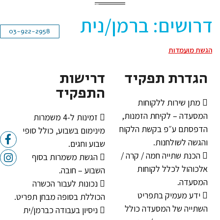
RU
EN
HE
דרושים: ברמן/נית
03-922-2958
הגשת מועמדות
הגדרת תפקיד
דרישות
התפקיד
 מתן שירות ללקוחות
המסעדה – לקיחת הזמנות,
 זמינות ל-4 משמרות
הדפסתם ע״פ בקשת הלקוח
מינימום בשבוע, כולל סופי
והגשה לשולחנות.
שבוע וחגים.
 הכנת שתייה חמה / קרה /
 הגשת משמרות בסוף
אלכוהול לכלל לקוחות
השבוע – חובה.
המסעדה.
 נכונות לעבור הכשרה
 ידע מעמיק בתפריט
הכוללת בסופה מבחן תפריט.
השתייה של המסעדה כולל
 ניסיון בעבודה כברמן/ית